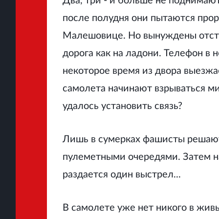
Два, три - и больше не поднимаю
после полудня они пытаются про
Малешовице. Но вынуждены отсту
дорога как на ладони. Телефон в 
некоторое время из двора выезжа
самолета начинают взрываться ми
удалось установить связь?
Лишь в сумерках фашисты решаютс
пулеметными очередями. Затем на
раздается один выстрел...
В самолете уже нет никого в живы