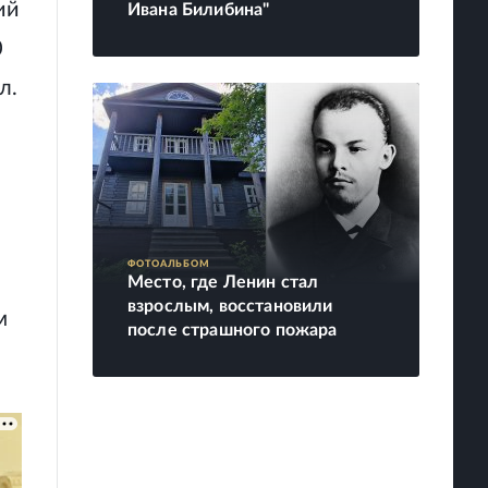
ий
Ивана Билибина"
0
л.
ФОТОАЛЬБОМ
Место, где Ленин стал
взрослым, восстановили
м
после страшного пожара