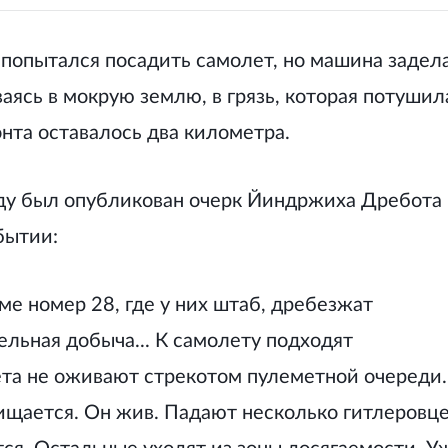
попытался посадить самолет, но машина задел
аясь в мокрую землю, в грязь, которая потушил
нта оставалось два километра.
оду был опубликован очерк Йиндржиха Дребота
бытии:
оме номер 28, где у них штаб, дребезжат
льная добыча... К самолету подходят
ета не оживают стрекотом пулеметной очереди.
ищается. Он жив. Падают несколько гитлеровце