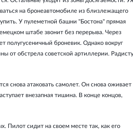
тся. Остальные уходят из зоны досягаемости. У
рваться на бронеавтомобиле из близлежащего
пить. У пулеметной башни "Бостона" прямая
немецком штабе звонит без перерыва. Через
ет полугусеничный броневик. Однако вокруг
ны от обстрела советской артиллерии. Радист
я снова атаковать самолет. Он снова оживает
ступает внезапная тишина. В конце концов,
х. Пилот сидит на своем месте так, как его