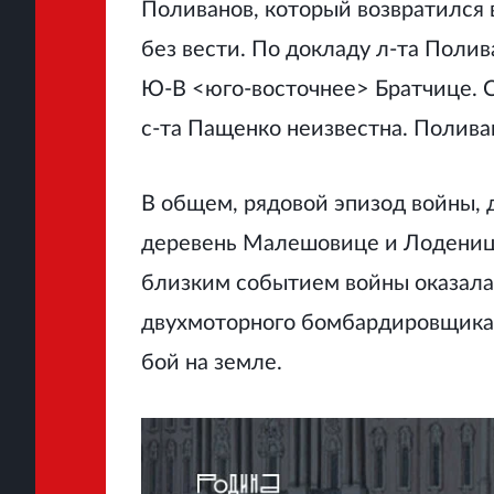
Поливанов, который возвратился в
без вести. По докладу л-та Поли
Ю-В <юго-восточнее> Братчице. С
с-та Пащенко неизвестна. Поливан
В общем, рядовой эпизод войны, 
деревень Малешовице и Лодениц
близким событием войны оказалас
двухмоторного бомбардировщика "
бой на земле.