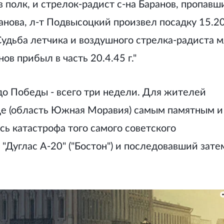
 полк, и стрелок-радист с-на Баранов, пропавш
ванова, л-т Подвысоцкий произвел посадку 15.2
удьба летчика и воздушного стрелка-радиста м
ов прибыл в часть 20.4.45 г."
до Победы - всего три недели. Для жителей
е (область Южная Моравия) самым памятным и
ь катастрофа того самого советского
Дуглас А-20" ("Бостон") и последовавший зате