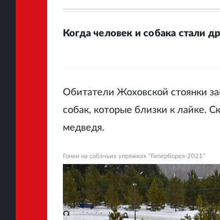
Когда человек и собака стали д
Обитатели Жоховской стоянки з
собак, которые близки к лайке. С
медведя.
Гонки на собачьих упряжках "Гиперборея-2021"