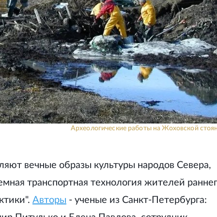
Археологические работы на Жоховской стоян
ляют вечные образы культуры народов Севера,
емная транспортная технология жителей ранне
ктики".
Авторы
- ученые из Санкт-Петербурга: