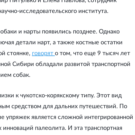
ир Питулько и Елена Павлова, сотрудник
научно-исследовательского института.
собаки и нарты появились позднее. Однако
ючая детали нарт, а также костные остатки
ой стоянке,
говорят
о том, что еще 9 тысяч лет
чной Сибири обладали развитой транспортной
нием собак.
изки к чукотcко-корякскому типу. Этот вид
ным средством для дальних путешествий. По
ие упряжек является сложной интегрированной
 инноваций палеолита. И эта транспортная