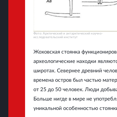
Фото: Арктический и антарктический научно-
исследовательский институт
Жоховская стоянка функционирова
археологические находки являют
широтах. Севернее древний челов
времена остров был частью мате
от 25 до 50 человек. Люди добыва
Больше нигде в мире не употребл
уникальной особенностью стоянк