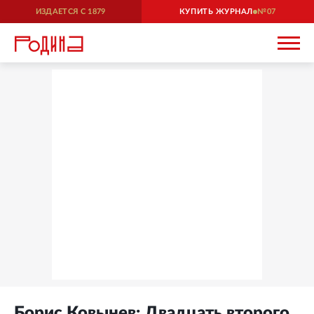
ИЗДАЕТСЯ С
1879
КУПИТЬ ЖУРНАЛ
07
Борис Ковынев: Двадцать второго