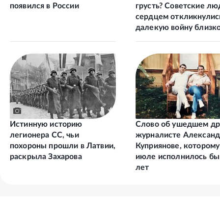
появился в России
грусть? Советские лю
сердцем откликнулис
далекую войну близко
духу народа
Истинную историю
Слово об ушедшем др
легионера СС, чьи
журналисте Алексан
похороны прошли в Латвии,
Куприянове, которому
раскрыла Захарова
июле исполнилось бы
лет