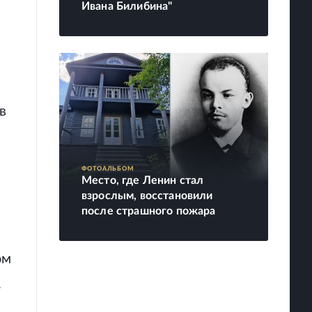
Ивана Билибина"
в
ФОТОАЛЬБОМ
Место, где Ленин стал
взрослым, восстановили
после страшного пожара
ом
.