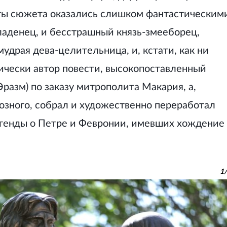
оты сюжета оказались слишком фантастическим
кладенец, и бесстрашный князь-змееборец,
удрая дева-целительница, и, кстати, как ни
тически автор повести, высокопоставленный
разм) по заказу митрополита Макария, а,
розного, собрал и художественно переработал
егенды о Петре и Февронии, имевших хождение 
1