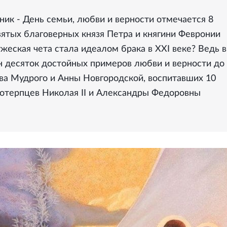
ик - День семьи, любви и верности отмечается 8
вятых благоверных князя Петра и княгини Февронии
еская чета стала идеалом брака в XXI веке? Ведь в
н десяток достойных примеров любви и верности до
ава Мудрого и Анны Новгородской, воспитавших 10
стотерпцев Николая II и Александры Федоровны