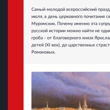
Самый молодой всероссийский праздн
июля, в день церковного почитания с
Муромских. Почему именно эта супруж
русской истории можно найти не оди
гроба - от благоверного князя Яросл
детей (XI век), до царственных стра
Романовых.