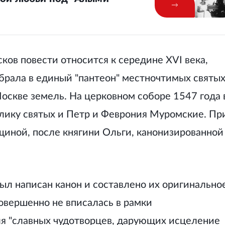
ков повести относится к середине XVI века,
брала в единый "пантеон" местночтимых святы
оскве земель. На церковном соборе 1547 года 
лику святых и Петр и Феврония Муромские. Пр
щиной, после княгини Ольги, канонизированной
л написан канон и составлено их оригинально
совершенно не вписалась в рамки
ля "славных чудотворцев, дарующих исцеление