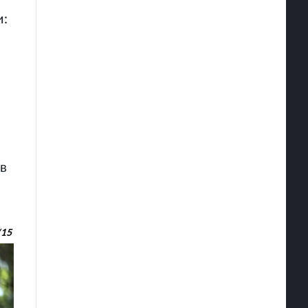
и:
в
/
15