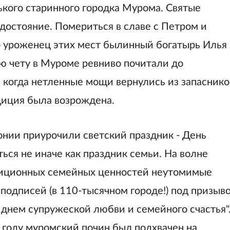
кого старинного городка Мурома. Святые
 достояние. Помериться в славе с Петром и
о уроженец этих мест былинный богатырь Илья
 чету в Муроме ревниво почитали до
, когда нетленные мощи вернулись из запаснико
адиция была возрождена.
онии приурочили светский праздник - День
ься не иначе как праздник семьи. На волне
диционных семейных ценностей неутомимые
подписей (в 110-тысячном городе!) под призыв
днем супружеской любви и семейного счастья"
8 году муромский почин был подхвачен на