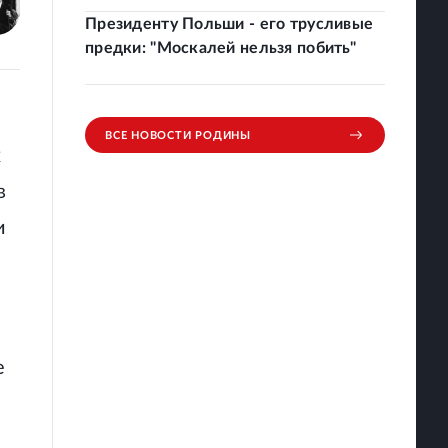
Президенту Польши - его трусливые
предки: "Москалей нельзя побить"
ВСЕ НОВОСТИ РОДИНЫ
х
в
и
е