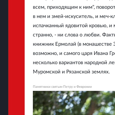
всем, приходящим к ним", повор
в нем и змей-искуситель, и меч-
испачканный ядовитой кровью, и м
странно, - ни слова о любви. Фак
книжник Ермолай (в монашестве Э
возможно, и самого царя Ивана Г
несколько вариантов народной л
Муромской и Рязанской землях.
Памятники святым Петру и Февронии