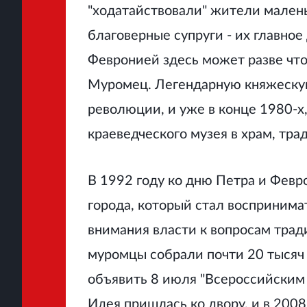
"ходатайствовали" жители малень
благоверные супруги - их главное
Февронией здесь может разве чт
Муромец. Легендарную княжескую
революции, и уже в конце 1980-х
краеведческого музея в храм, тр
В 1992 году ко дню Петра и Февр
города, который стал воспринимат
внимания власти к вопросам тра
муромцы собрали почти 20 тысяч 
объявить 8 июля "Всероссийским 
Идея пришлась ко двору, и в 200