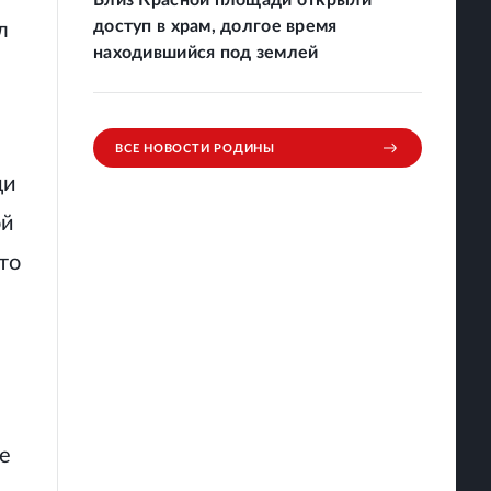
Близ Красной площади открыли
доступ в храм, долгое время
л
находившийся под землей
ВСЕ НОВОСТИ РОДИНЫ
ди
ой
то
де