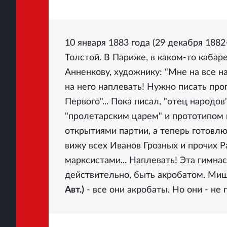
10 января 1883 года (29 декабря 188
Толстой. В Париже, в каком-то кабаре
Анненкову, художнику: "Мне на все на
на него наплевать! Нужно писать проп
Первого"... Пока писал, "отец народо
"пролетарским царем" и прототипом н
открытиями партии, а теперь готовлю
вижу всех Иванов Грозных и прочих 
марксистами... Наплевать! Эта гимна
действительно, быть акробатом. Миш
Авт.)
- все они акробаты. Но они - не г