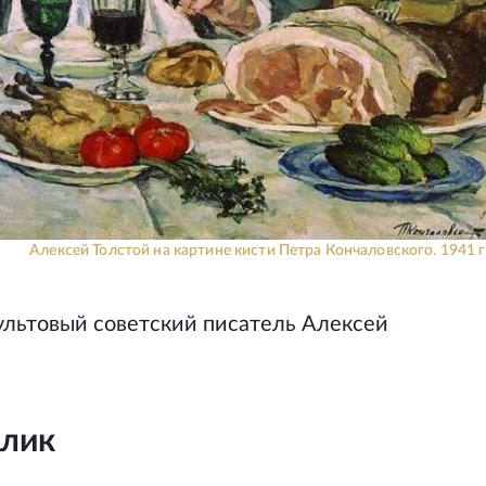
Алексей Толстой на картине кисти Петра Кончаловского. 1941 г
ультовый советский писатель Алексей
олик