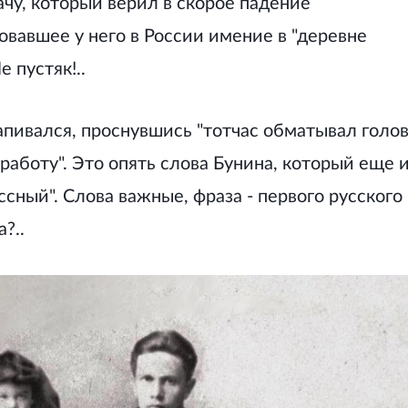
ачу, который верил в скорое падение
овавшее у него в России имение в "деревне
 пустяк!..
напивался, проснувшись "тотчас обматывал голо
аботу". Это опять слова Бунина, который еще 
сный". Слова важные, фраза - первого русского
?..