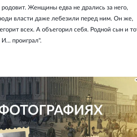
 родовит. Женщины едва не дрались за него,
люди власти даже лебезили перед ним. Он же,
егорит всех. А объегорил себя. Родной сын и то
И... проиграл".