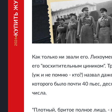
КУПИТЬ ЖУРНАЛ
2026
Как только ни звали его. Лихоум
его "восхитительным циником". Т
(уж и не помню - кто?) назвал даж
которого было почти 40 пьес, деся
числа.
"Плотный, бритое полное лицо, - 