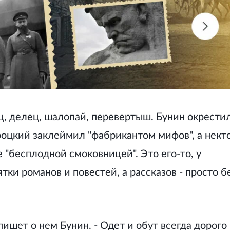
ец, делец, шалопай, перевертыш. Бунин окрести
роцкий заклеймил "фабрикантом мифов", а нект
е "бесплодной смоковницей". Это его-то, у
тки романов и повестей, а рассказов - просто б
пишет о нем Бунин. - Одет и обут всегда дорого