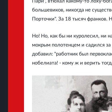
Пари", втюхал какому-то лоху-бог
большевиков, никогда не существ
Порточки". За 18 тысяч франков. Не
Но! Но, как бы ни куролесил, ни 
мокрым полотенцем и садился за р
добавил: "работник был первоклас
нобелиата! - кому ж и верить тогда