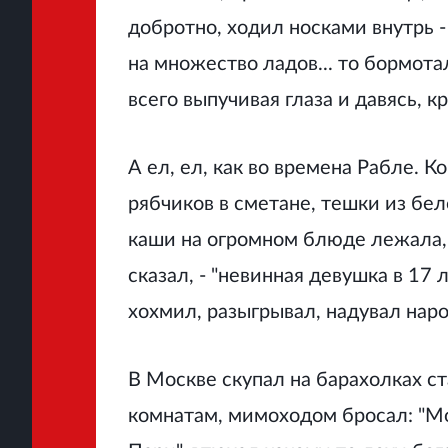
добротно, ходил носками внутрь -
на множество ладов... то бормота
всего выпучивая глаза и давясь, кря
А ел, ел, как во времена Рабле. К
рябчиков в сметане, тешки из б
каши на огромном блюде лежала, в
сказал, - "невинная девушка в 17 л
хохмил, разыгрывал, надувал наро
В Москве скупал на барахолках ст
комнатам, мимоходом бросал: "Мои