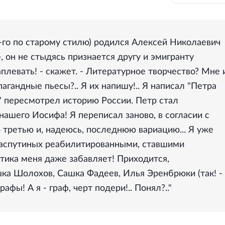
2-го по старому стилю) родился Алексей Николаевич
, он не стыдясь признается другу и эмигранту
плевать! - скажет. - Литературное творчество? Мне 
агандные пьесы?.. Я их напишу!.. Я написал "Петра
в" пересмотрел историю России. Петр стал
ашего Иосифа! Я переписал заново, в согласии с
 третью и, надеюсь, последнюю вариацию... Я уже
Распутиных реабилитированными, ставшими
стика меня даже забавляет! Приходится,
ка Шолохов, Сашка Фадеев, Илья Эренбрюки (так! -
рафы! А я - граф, черт подери!.. Понял?.."