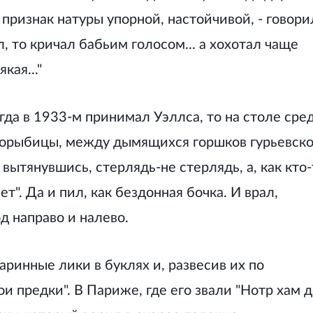
 признак натуры упорной, настойчивой, - говори
л, то кричал бабьим голосом... а хохотал чаще
кая..."
огда в 1933-м принимал Уэллса, то на столе сре
елорыбицы, между дымящихся горшков гурьевск
ытянувшись, стерлядь-не стерлядь, а, как кто-
ет". Да и пил, как бездонная бочка. И врал,
д направо и налево.
аринные лики в буклях и, развесив их по
 предки". В Париже, где его звали "Нотр хам 