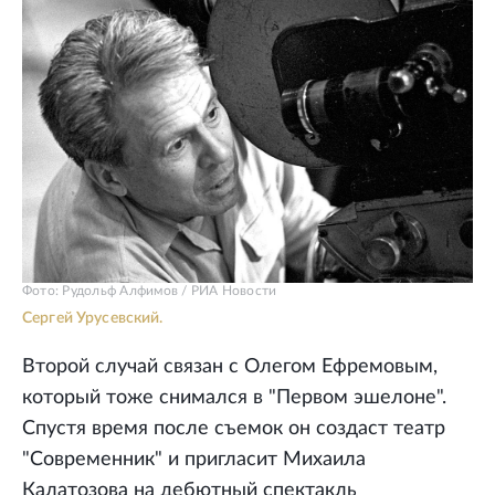
Фото: Рудольф Алфимов / РИА Новости
Сергей Урусевский.
Второй случай связан с Олегом Ефремовым,
который тоже снимался в "Первом эшелоне".
Спустя время после съемок он создаст театр
"Современник" и пригласит Михаила
Калатозова на дебютный спектакль