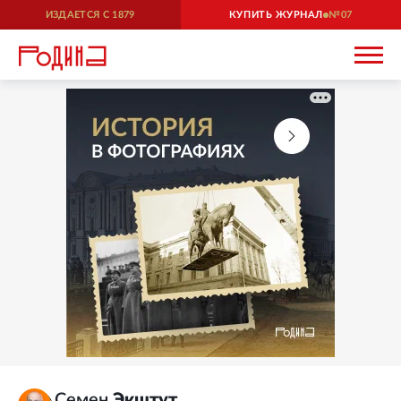
ИЗДАЕТСЯ С
1879
КУПИТЬ ЖУРНАЛ
07
Семен
Экштут