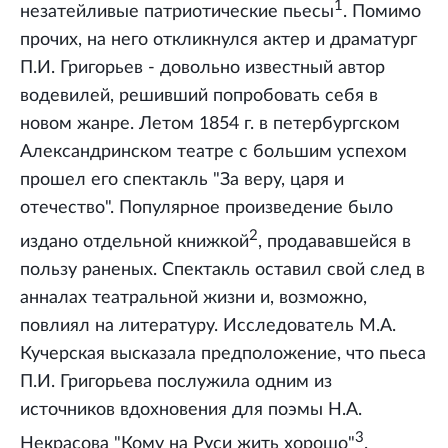
1
незатейливые патриотические пьесы
. Помимо
прочих, на него откликнулся актер и драматург
П.И. Григорьев - довольно известный автор
водевилей, решивший попробовать себя в
новом жанре. Летом 1854 г. в петербургском
Александринском театре с большим успехом
прошел его спектакль "За веру, царя и
отечество". Популярное произведение было
2
издано отдельной книжкой
, продававшейся в
пользу раненых. Спектакль оставил свой след в
анналах театральной жизни и, возможно,
повлиял на литературу. Исследователь М.А.
Кучерская высказала предположение, что пьеса
П.И. Григорьева послужила одним из
источников вдохновения для поэмы Н.А.
3
Некрасова "Кому на Руси жить хорошо"
.