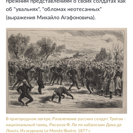
прежним представлениям о своих солдатах как
об "увальнях", "обломах неотесанных"
(выражения Михайло Агафоновича).
В пригородном лагере. Развлечение русских солдат. Трепак -
национальный танец. Рисунок Ф. Ли по наброскам Дика де
Лонлэ. Из журнала Le Monde Illustre. 1877 г.