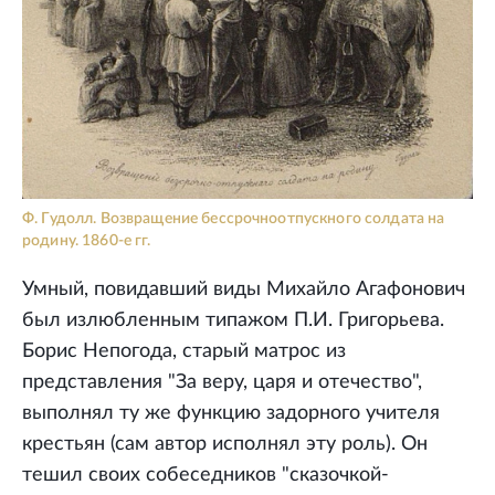
Ф. Гудолл. Возвращение бессрочноотпускного солдата на
родину. 1860-е гг.
Умный, повидавший виды Михайло Агафонович
был излюбленным типажом П.И. Григорьева.
Борис Непогода, старый матрос из
представления "За веру, царя и отечество",
выполнял ту же функцию задорного учителя
крестьян (сам автор исполнял эту роль). Он
тешил своих собеседников "сказочкой-