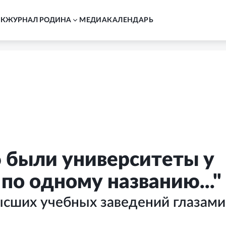
АК
ЖУРНАЛ РОДИНА
MЕДИА
КАЛЕНДАРЬ
б были университеты у
е по одному названию..."
ысших учебных заведений глазами