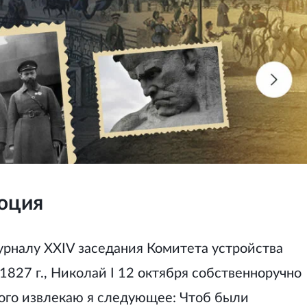
юция
урналу XXIV заседания Комитета устройства
1827 г., Николай I 12 октября собственноручно
того извлекаю я следующее: Чтоб были