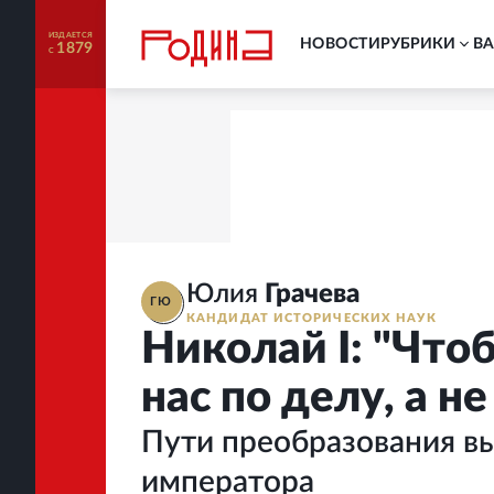
ИЗДАЕТСЯ
НОВОСТИ
РУБРИКИ
В
1879
С
Юлия
Грачева
ГЮ
КАНДИДАТ ИСТОРИЧЕСКИХ НАУК
Николай I: "Что
нас по делу, а н
Пути преобразования в
императора