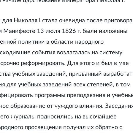
м начале царствования императора Николая I.
для Николая I стала очевидна после приговора
м Манифесте 13 июля 1826 г. были изложены
енной политики в области народного
оисходившие события возлагалась на систему
срочно реформировать. Для этого и был в мае
ства учебных заведений, призванный выработат
 для учебных заведений всех степеней, в том
нифицировать программы преподавания и учебны
ное образование от чуждого влияния. Заседани
а его журналы подносились на высочайшее
ародного просвещения получал их обратно с