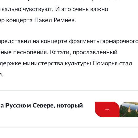
ыкально чувствуют. И это очень важно
ер концерта Павел Ремнев.
представил на концерте фрагменты ярмарочног
вные песнопения.
Кстати, прославленный
ддержке министерства культуры Поморья стал
я.
на Русском Севере, который