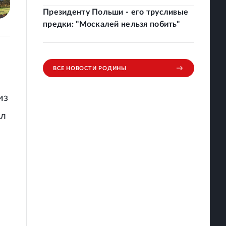
Президенту Польши - его трусливые
предки: "Москалей нельзя побить"
ВСЕ НОВОСТИ РОДИНЫ
из
ил