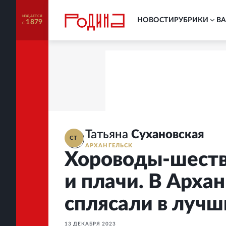
ИЗДАЕТСЯ
НОВОСТИ
РУБРИКИ
В
1879
С
Татьяна
Сухановская
СТ
АРХАНГЕЛЬСК
Хороводы-шеств
и плачи. В Архан
сплясали в лучш
13 ДЕКАБРЯ 2023