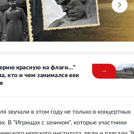
терию красную на флаги…"
, кто и чем занимался век
я
я звучали в этом году не только в концертных
ах. В "Игрищах с зачином", которые участники
ического морского института, пели и плясали 3