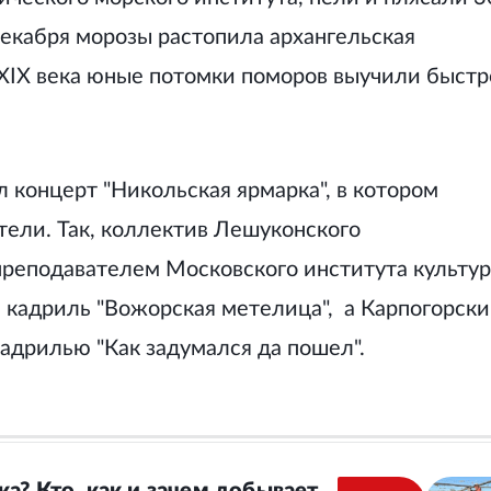
екабря морозы растопила архангельская
XIX века юные потомки поморов выучили быстр
 концерт "Никольская ярмарка", в котором
ели. Так, коллектив Лешуконского
преподавателем Московского института культу
 кадриль "Вожорская
метелица",
а Карпогорск
адрилью "Как задумался да пошел".
а? Кто, как и зачем добывает