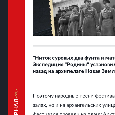
"Ниток суровых два фунта и ма
Экспедиция "Родины" установила
назад на архипелаге Новая Земл
07
Поэтому народные песни фестивал
залах, но и на архангельских улиц
фестиваля провели на плацу Аркт