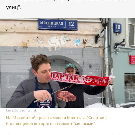
улиц".
t.me/golosulitsmsk
На Мясницкой - резать мясо и болеть за "Спартак",
болельщиков которого называют "мясными".