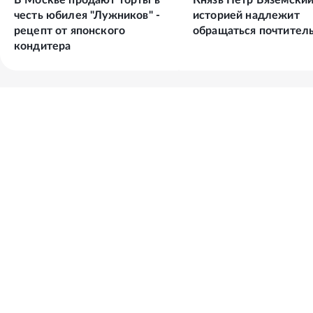
В Москве продают торты в
Князь Петр Вяземский
честь юбилея "Лужников" -
историей надлежит
рецепт от японского
обращаться почтитель
кондитера