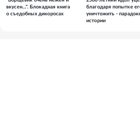
"Борщевик очень нежен и
2500-летний идол уц
вкусен...". Блокадная книга
благодаря попытке ег
о съедобных дикоросах
уничтожить - парадок
истории