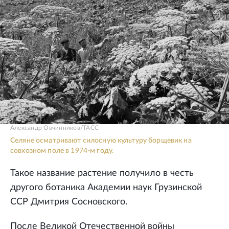
Александр Овчинников/ТАСС
Селяне осматривают силосную культуру борщевик на
совхозном поле в 1974-м году.
Такое название растение получило в честь
другого ботаника Академии наук Грузинской
ССР Дмитрия Сосновского.
После Великой Отечественной войны