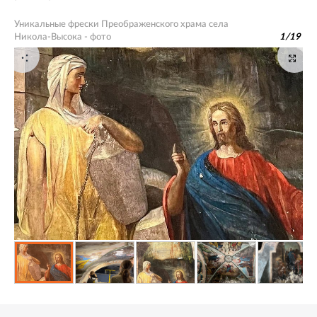
Уникальные фрески Преображенского храма села
Никола-Высока - фото
1
/
19