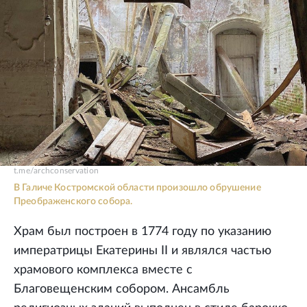
t.me/archconservation
В Галиче Костромской области произошло обрушение
Преображенского собора.
Храм был построен в 1774 году по указанию
императрицы Екатерины II и являлся частью
храмового комплекса вместе с
Благовещенским собором. Ансамбль