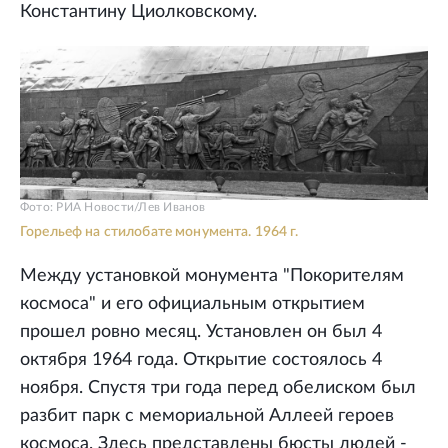
Константину Циолковскому.
Фото: РИА Новости/Лев Иванов
Горельеф на стилобате монумента. 1964 г.
Между установкой монумента "Покорителям
космоса" и его официальным открытием
прошел ровно месяц. Установлен он был 4
октября 1964 года. Открытие состоялось 4
ноября. Спустя три года перед обелиском был
разбит парк с мемориальной Аллеей героев
космоса. Здесь представлены бюсты людей -