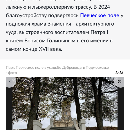
лыжную и лыжероллерную трассу. В 2024
благоустройству подверглось
Певческое поле
у
подножия храма Знамения - архитектурного
чуда, выстроенного воспитателем Петра I
князем Борисом Голицыным в его имении в
самом конце XVII века.
Парк Певческое поле в усадьбе Дубровицы в Подмосковье
- фото
1
/
16