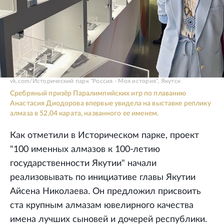
vk.com/Исторический парк "Россия - Моя история", Якутск
Сребряный призёр Паралимпийских игр по плаванию
Анастасия Диодорова впервые увидела на выставке реплику
алмаза в 52,04 карата, названного ее именем.
Как отметили в Историческом парке, проект
"100 именных алмазов к 100-летию
государственности Якутии" начали
реализовывать по инициативе главы Якутии
Айсена Николаева. Он предложил присвоить
ста крупным алмазам ювелирного качества
имена лучших сыновей и дочерей республики.