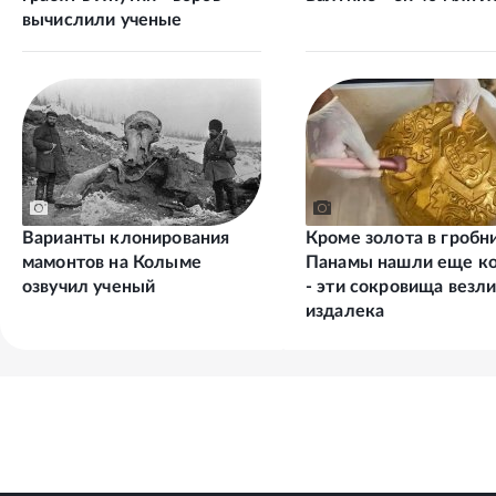
вычислили ученые
Варианты клонирования
Кроме золота в гробн
мамонтов на Колыме
Панамы нашли еще ко
озвучил ученый
- эти сокровища везл
издалека