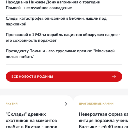
Находка на Нижнем Дону напомнила о трагедии
Помпей - неслучайное совпадение
Следы катастрофы, описанной в Библии, нашли под
парковкой
Пропавший в 1943-м корабль нацистов обнаружен на дне -
его сохранность поражает
Президенту Польши - его трусливые предки: "Москалей
нельзя побить"
ВСЕ НОВОСТИ РОДИНЫ
ЯКУТИЯ
ДРАГОЦЕННЫЕ КАМНИ
"Склады" древних
Невероятная форма к
охотников на мамонтов
янтаря поразила учен
грабят в Якутии - воров
Балтике - ей 40 млн л