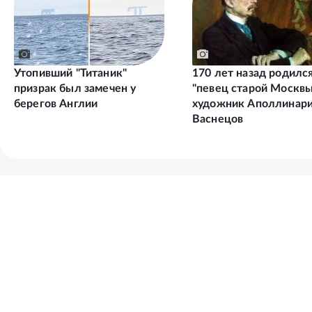
Утопивший "Титаник"
170 лет назад родилс
призрак был замечен у
"певец старой Москвы
берегов Англии
художник Аполлинар
Васнецов