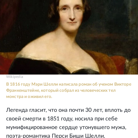
Wikipedia
В 1816 году Мэри Шелли написала роман об ученом Викторе
Франкенштейне, который собрал из человеческих тел
монстра и оживил его.
Легенда гласит, что она почти 30 лет, вплоть до
своей смерти в 1851 году, носила при себе
мумифицированное сердце утонувшего мужа,
поэта-романтика Перси Биши Шелли.