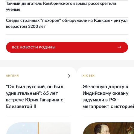
Тайный двигатель Кембрийского взрыва рассекретили
ученые
Следы странных "похорон" обнаружили на Кавказе - ритуал
возрастом 3200 лет
ВСЕ НОВОСТИ РОДИНЫ
АНГЛИЯ
XIX ВЕК
"Он был русский, он был
Железную дорогу к
удивительный": 65 лет
Индийскому океану
встрече Юрия Гагарина с
задумали в РФ -
Елизаветой II
мегапроект с историе