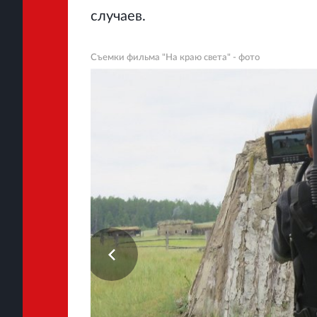
случаев.
Съемки фильма "На краю света" - фото