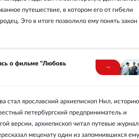
ванное путешествие, в котором его от гибели
родец. Это в итоге позволило ему понять закон
ась о фильме "Любовь
ва стал ярославский архиепископ Нил, истори
звестный петербургский предприниматель и
гой версии, архиепископ читал путевые журна
ересказал меценату один из запомнившихся ем