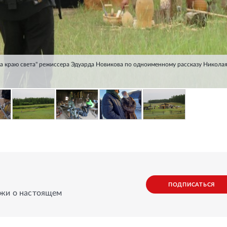
а краю света" режиссера Эдуарда Новикова по одноименному рассказу Никола
ПОДПИСАТЬСЯ
ажи о настоящем