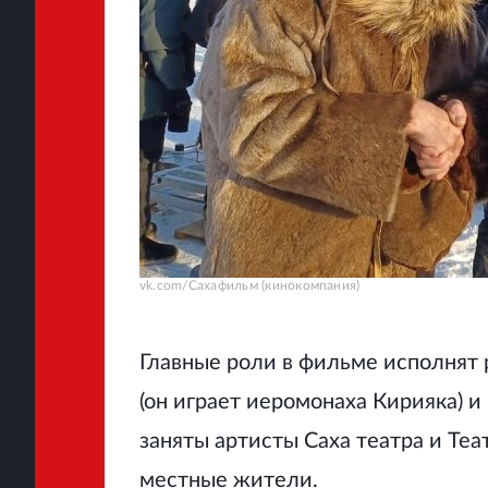
vk.com/Сахафильм (кинокомпания)
Главные роли в фильме исполнят 
(он играет иеромонаха Кирияка) и
заняты артисты Саха театра и Те
местные жители.