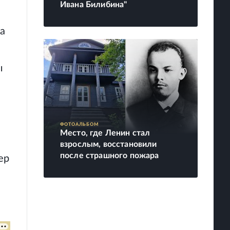
Ивана Билибина"
За
ы
ФОТОАЛЬБОМ
Место, где Ленин стал
взрослым, восстановили
после страшного пожара
ер