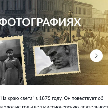
На краю света" в 1875 году. Он повествует об
в молодые годы вел миссионерскую деятельнос