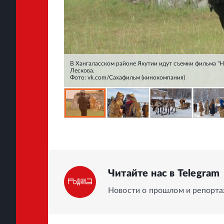
В Хангаласском районе Якутии идут съемки фильма "Н
Лескова.
Фото: vk.com/Сахафильм (кинокомпания)
Читайте нас в Telegram
Новости о прошлом и репорт