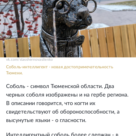
vk.com/stasshernovasilenko
Соболь-интеллигент - новая достопримечательность
Тюмени.
Соболь - символ Тюменской области. Два
черных соболя изображены и на гербе региона.
В описании говорится, что когти их
свидетельствуют об обороноспособности, а
высунутые языки - о гласности.
Интеллигентный соболь более сдержан - в