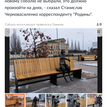
новому соболю не выбрали, это должно
произойти на днях, - сказал Станислав
Черновасиленко корреспонденту "Родины".
Соболь-интеллигент появился в Тюмени
1
/
5