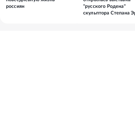
россиян
"русского Родена"
скульптора Степана Э