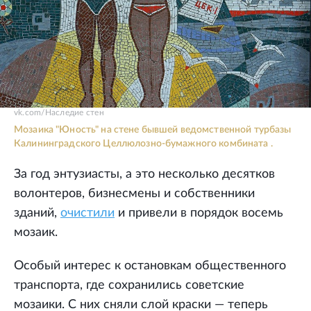
vk.com/Наследие стен
Мозаика "Юность" на стене бывшей ведомственной турбазы
Калининградского Целлюлозно-бумажного комбината .
За год энтузиасты, а это несколько десятков
волонтеров, бизнесмены и собственники
зданий,
очистили
и привели в порядок восемь
мозаик.
Особый интерес к остановкам общественного
транспорта, где сохранились советские
мозаики. С них сняли слой краски — теперь