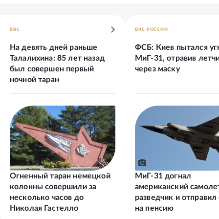
ВВС
ВКС РОССИИ
На девять дней раньше
ФСБ: Киев пытался уг
Талалихина: 85 лет назад
МиГ-31, отравив летч
был совершен первый
через маску
ночной таран
Огненный таран немецкой
МиГ-31 догнал
колонны совершили за
американский самоле
несколько часов до
разведчик и отправил
Николая Гастелло
на пенсию