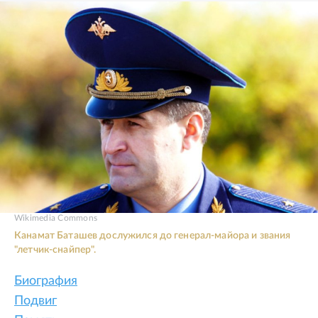
Wikimedia Commons
Канамат Баташев дослужился до генерал-майора и звания
"летчик-снайпер".
Биография
Подвиг