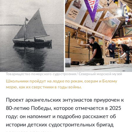
Товарищество поморского судостроения/ Северный морской музей
Школьники пройдут на лодке по рекам, озерам и Белому
морю, как их сверстники в годы войны.
Проект архангельских энтузиастов приурочен к
80-летию Победы, которое отмечается в 2025
году: он напомнит и подробно расскажет об
истории детских судостроительных бригад