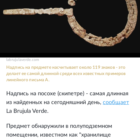
labrujulaverde.com
Надпись на предмете насчитывает около 119 знаков - это
делает ее самой длинной среди всех известных примеров
линейного письма А.
Надпись на посохе (скипетре) - самая длинная
из найденных на сегодняшний день,
сообщает
La Brujula Verde.
Предмет обнаружили в полуподземном
помещении, известном как "хранилище