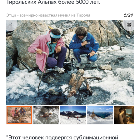
Тирольских Альпах более 5000 лет.
Этци - всемирно известная мумия из Тироля
1
/
29
"Этот человек подвергся сублимационной