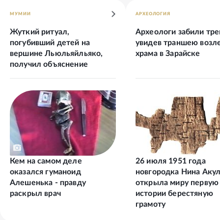
МУМИИ
АРХЕОЛОГИЯ
Жуткий ритуал,
Археологи забили тре
погубивший детей на
увидев траншею возл
вершине Льюльяйльяко,
храма в Зарайске
получил объяснение
Кем на самом деле
26 июля 1951 года
оказался гуманоид
новгородка Нина Аку
Алешенька - правду
открыла миру первую
раскрыл врач
истории берестяную
грамоту