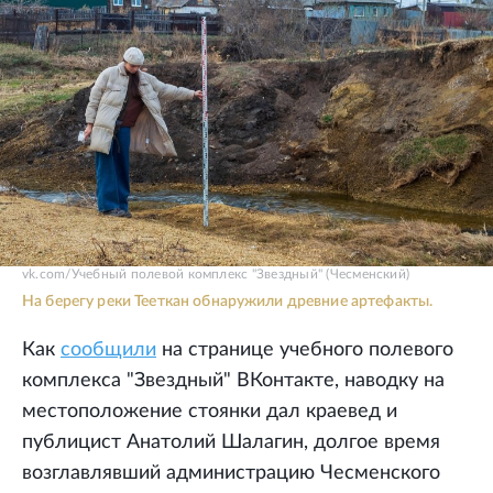
vk.com/Учебный полевой комплекс "Звездный" (Чесменский)
На берегу реки Тееткан обнаружили древние артефакты.
Как
сообщили
на странице учебного полевого
комплекса "Звездный" ВКонтакте, наводку на
местоположение стоянки дал краевед и
публицист Анатолий Шалагин, долгое время
возглавлявший администрацию Чесменского