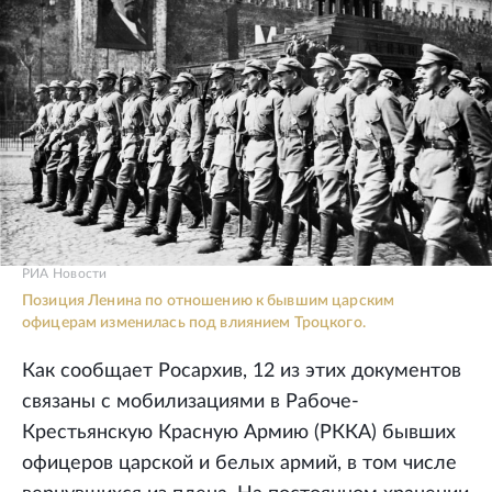
РИА Новости
Позиция Ленина по отношению к бывшим царским
офицерам изменилась под влиянием Троцкого.
Как сообщает Росархив, 12 из этих документов
связаны с мобилизациями в Рабоче-
Крестьянскую Красную Армию (РККА) бывших
офицеров царской и белых армий, в том числе