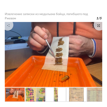
Извлечение записки из медальона бойца, погибшего под
Ржевом
1
/
5