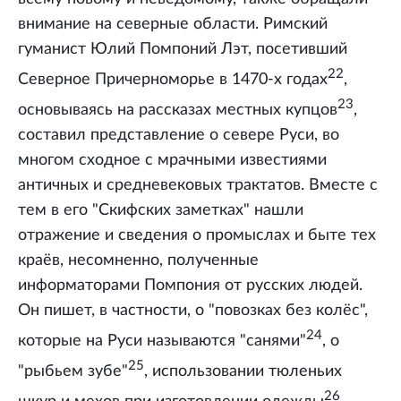
внимание на северные области. Римский
гуманист Юлий Помпоний Лэт, посетивший
22
Северное Причерноморье в 1470-х годах
,
23
основываясь на рассказах местных купцов
,
составил представление о севере Руси, во
многом сходное с мрачными известиями
античных и средневековых трактатов. Вместе с
тем в его "Скифских заметках" нашли
отражение и сведения о промыслах и быте тех
краёв, несомненно, полученные
информаторами Помпония от русских людей.
Он пишет, в частности, о "повозках без колёс",
24
которые на Руси называются "санями"
, о
25
"рыбьем зубе"
, использовании тюленьих
26