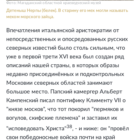
Фото: Магаданский областной краеведческий музей
Детеныш Нерпы (белек). В старину его мех могли называть
мехом морского зайца.
Впечатления итальянской аристократии от
непосредственных и опосредованных русских
северных известий было столь сильным, что
уже в первой трети XVI века был создан ряд
описаний нашей страны, в которых образы
недавно присоединённых и подконтрольных
Московии северных областей занимают
большое место. Папский камергер Альберт
Кампенский писал понтифику Клименту VII о
"князе москов", что тот покорил "пермяков и
вогулов, скифские племена" и заставил их
38
"исповедовать Христа"
, - и ниже: он "провёл
свои победоносные войска почти на край