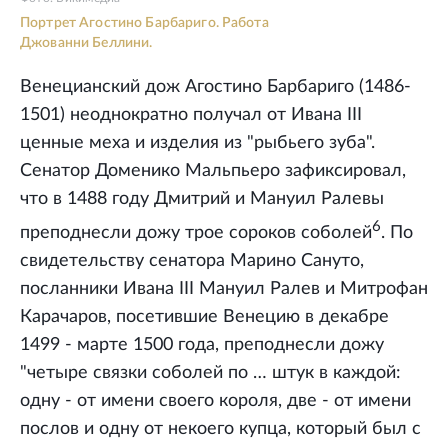
Портрет Агостино Барбариго. Работа
Джованни Беллини.
Венецианский дож Агостино Барбариго (1486-
1501) неоднократно получал от Ивана III
ценные меха и изделия из "рыбьего зуба".
Сенатор Доменико Мальпьеро зафиксировал,
что в 1488 году Дмитрий и Мануил Ралевы
6
преподнесли дожу трое сороков соболей
. По
свидетельству сенатора Марино Сануто,
посланники Ивана III Мануил Ралев и Митрофан
Карачаров, посетившие Венецию в декабре
1499 - марте 1500 года, преподнесли дожу
"четыре связки соболей по … штук в каждой:
одну - от имени своего короля, две - от имени
послов и одну от некоего купца, который был с