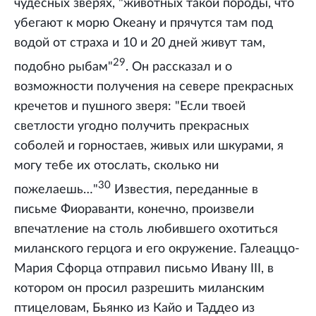
чудесных зверях, "животных такой породы, что
убегают к морю Океану и прячутся там под
водой от страха и 10 и 20 дней живут там,
29
подобно рыбам"
. Он рассказал и о
возможности получения на севере прекрасных
кречетов и пушного зверя: "Если твоей
светлости угодно получить прекрасных
соболей и горностаев, живых или шкурами, я
могу тебе их отослать, сколько ни
30
пожелаешь…"
Известия, переданные в
письме Фиораванти, конечно, произвели
впечатление на столь любившего охотиться
миланского герцога и его окружение. Галеаццо-
Мария Сфорца отправил письмо Ивану III, в
котором он просил разрешить миланским
птицеловам, Бьянко из Кайо и Таддео из