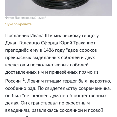
Фото: Дарвиновский музей
Чучело кречета.
Посланник Ивана III к миланскому герцогу
Джан-Галеаццо Сфорца Юрий Траханиот
преподнёс ему в 1486 году "двое сороков
прекрасных выделанных соболей и двух
кречетов и несколько живых соболей,
доставленных им и привезённых прямо из
1
России"
. Ловчим птицам герцог был, вероятно,
особенно рад. По свидетельству современника,
он был "не склонен думать об общественных
делах. Он странствовал по окрестным
владениям, развлекаясь соколиной и псовой