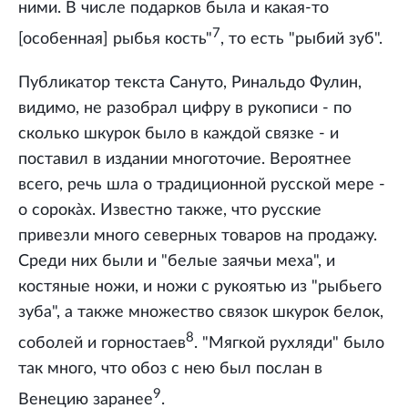
ними. В числе подарков была и какая-то
7
[особенная] рыбья кость"
, то есть "рыбий зуб".
Публикатор текста Сануто, Ринальдо Фулин,
видимо, не разобрал цифру в рукописи - по
сколько шкурок было в каждой связке - и
поставил в издании многоточие. Вероятнее
всего, речь шла о традиционной русской мере -
о сорокàх. Известно также, что русские
привезли много северных товаров на продажу.
Среди них были и "белые заячьи меха", и
костяные ножи, и ножи с рукоятью из "рыбьего
зуба", а также множество связок шкурок белок,
8
соболей и горностаев
. "Мягкой рухляди" было
так много, что обоз с нею был послан в
9
Венецию заранее
.