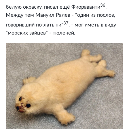
36
белую окраску, писал ещё Фиораванти
.
Между тем Мануил Ралев - "один из послов,
37
говоривший по-латыни"
, - мог иметь в виду
"морских зайцев" - тюленей.