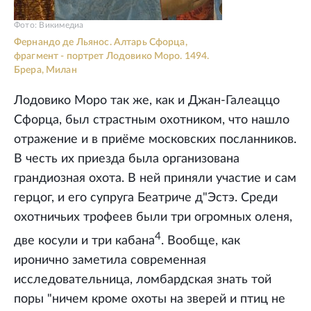
Фото: Викимедиа
Фернандо де Льянос. Алтарь Сфорца,
фрагмент - портрет Лодовико Моро. 1494.
Брера, Милан
Лодовико Моро так же, как и Джан-Галеаццо
Сфорца, был страстным охотником, что нашло
отражение и в приёме московских посланников.
В честь их приезда была организована
грандиозная охота. В ней приняли участие и сам
герцог, и его супруга Беатриче д"Эстэ. Среди
охотничьих трофеев были три огромных оленя,
4
две косули и три кабана
. Вообще, как
иронично заметила современная
исследовательница, ломбардская знать той
поры "ничем кроме охоты на зверей и птиц не