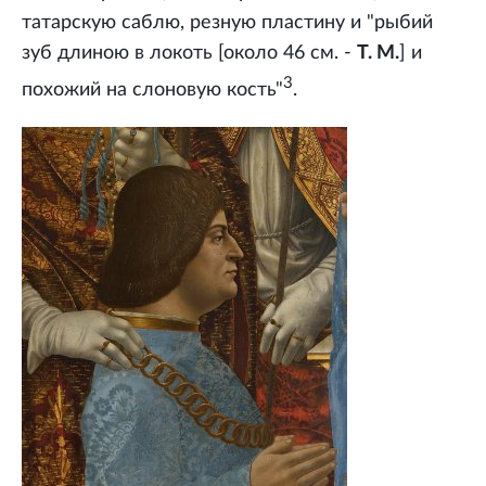
татарскую саблю, резную пластину и "рыбий
зуб длиною в локоть [около 46 см. -
Т. М.
] и
3
похожий на слоновую кость"
.