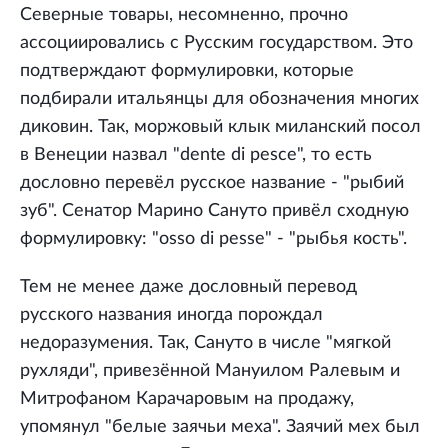
Северные товары, несомненно, прочно
ассоциировались с Русским государством. Это
подтверждают формулировки, которые
подбирали итальянцы для обозначения многих
диковин. Так, моржовый клык миланский посол
в Венеции назвал "dente di pesce", то есть
дословно перевёл русское название - "рыбий
зуб". Сенатор Марино Сануто привёл сходную
формулировку: "osso di pesse" - "рыбья кость".
Тем не менее даже дословный перевод
русского названия иногда порождал
недоразумения. Так, Сануто в числе "мягкой
рухляди", привезённой Мануилом Ралевым и
Митрофаном Карачаровым на продажу,
упомянул "белые заячьи меха". Заячий мех был