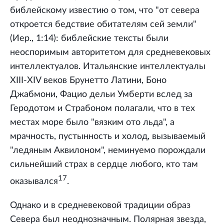
библейскому известию о том, что "от севера
откроется бедствие обитателям сей земли"
(Иер., 1:14): библейские тексты были
неоспоримым авторитетом для средневековых
интеллектуалов. Итальянские интеллектуалы
XIII-XIV веков Брунетто Латини, Боно
Джабмони, Фацио дельи Умберти вслед за
Геродотом и Страбоном полагали, что в тех
местах море было "вязким ото льда", а
мрачность, пустынность и холод, вызываемый
"ледяным Аквилоном", неминуемо порождали
сильнейший страх в сердце любого, кто там
17
оказывался
.
Однако и в средневековой традиции образ
Севера был неоднозначным. Полярная звезда,