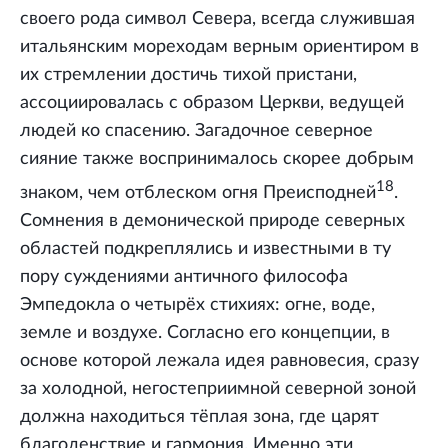
своего рода символ Севера, всегда служившая
итальянским мореходам верным ориентиром в
их стремлении достичь тихой пристани,
ассоциировалась с образом Церкви, ведущей
людей ко спасению. Загадочное северное
сияние также воспринималось скорее добрым
18
знаком, чем отблеском огня Преисподней
.
Сомнения в демонической природе северных
областей подкреплялись и известными в ту
пору суждениями античного философа
Эмпедокла о четырёх стихиях: огне, воде,
земле и воздухе. Согласно его концепции, в
основе которой лежала идея равновесия, сразу
за холодной, негостеприимной северной зоной
должна находиться тёплая зона, где царят
благоденствие и гармония. Именно эти