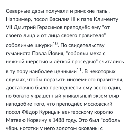
Северные дары получали и римские папы.
Например, посол Василия III к папе Клименту
VII Дмитрий Герасимов преподнёс ему "от
своего лица и от лица своего правителя"
10
соболиные шкурки
. По свидетельству
гуманиста Павла Йовия, "собольи меха с
нежной шерстью и лёгкой проседью" считались
11
в ту пору наиболее ценными
. В некоторых
случаях, чтобы поразить иноземного правителя,
достаточно было преподнести ему всего один,
но богато украшенный уникальный экземпляр
наподобие того, что преподнёс московский
посол Фёдор Курицын венгерскому королю
Матвею Корвину в 1488 году. Это был "соболь
чёрн, ноготки у него золотом окованы с