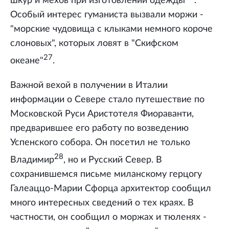
шкур и мехов при изготовлении одежды
.
Особый интерес гуманиста вызвали моржи -
"морские чудовища с клыками немного короче
слоновых", которых ловят в "Скифском
27
океане"
.
Важной вехой в получении в Италии
информации о Севере стало путешествие по
Московской Руси Аристотеля Фиораванти,
предварившее его работу по возведению
Успенского собора. Он посетил не только
28
Владимир
, но и Русский Север. В
сохранившемся письме миланскому герцогу
Галеаццо-Марии Сфорца архитектор сообщил
много интересных сведений о тех краях. В
частности, он сообщил о моржах и тюленях -