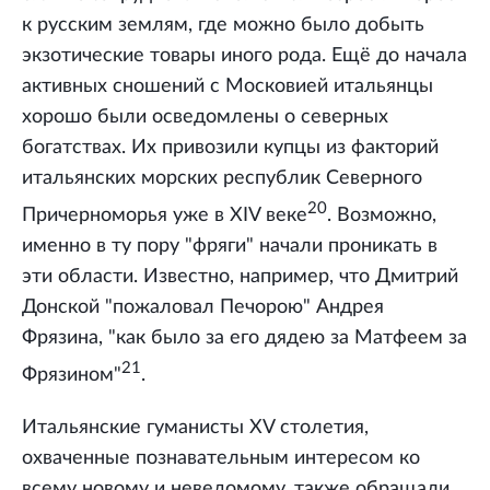
к русским землям, где можно было добыть
экзотические товары иного рода. Ещё до начала
активных сношений с Московией итальянцы
хорошо были осведомлены о северных
богатствах. Их привозили купцы из факторий
итальянских морских республик Северного
20
Причерноморья уже в XIV веке
. Возможно,
именно в ту пору "фряги" начали проникать в
эти области. Известно, например, что Дмитрий
Донской "пожаловал Печорою" Андрея
Фрязина, "как было за его дядею за Матфеем за
21
Фрязином"
.
Итальянские гуманисты XV столетия,
охваченные познавательным интересом ко
всему новому и неведомому, также обращали