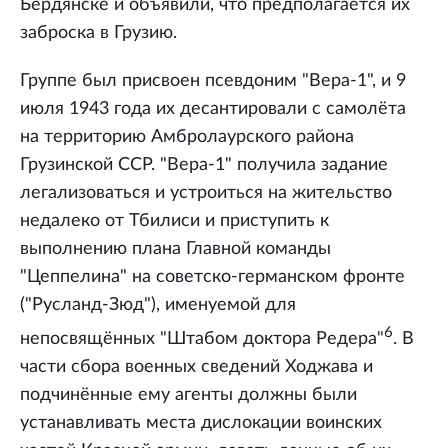
Бердянске и объявили, что предполагается их
заброска в Грузию.
Группе был присвоен псевдоним "Вера-1", и 9
июля 1943 года их десантировали с самолёта
на территорию Амбролаурского района
Грузинской ССР. "Вера-1" получила задание
легализоваться и устроиться на жительство
недалеко от Тбилиси и приступить к
выполнению плана Главной команды
"Цеппелина" на советско-германском фронте
("Русланд-Зюд"), именуемой для
6
непосвящённых "Штабом доктора Редера"
. В
части сбора военных сведений Ходжава и
подчинённые ему агенты должны были
устанавливать места дислокации воинских