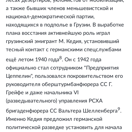
лесах дезертиров, уклонистов от мобилизации,
а также бывших членов меньшевистской и
национал-демократической партии,
находящихся в подполье в Грузии. В выработке
плана восстания активнейшую роль играл
грузинский эмигрант М. Кедия, установивший
тесный контакт с германскими спецслужбами
8
ещё летом 1940 года
. Он с 1942 года
официально стал сотрудником "Предприятия
Цеппелин", пользовался покровительством его
руководителя оберштурмбанфюрера СС Г.
Грейфе и даже начальника VI
(разведывательного) управления РСХА
9
бригаденфюрера СС Вальтера Шелленберга
.
Именно Кедия предложил германской
политической разведке установить для начала