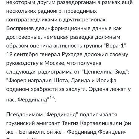
некоторым другим разведорганам в рамках ещё
нескольких радиоигр, проводимых
контрразведчиками в других регионах.
Восприняв дезинформационные данные как
достоверные, немецкая разведка должным
образом оценила активность группы "Вера-1".
19 сентября генерал Рухадзе доложил своему
руководству в Москве, что получена
следующая радиограмма от "Цеппелина-Зюд":
"Фюрер наградил Шота, Давида и Иосифа
орденом храбрости за заслуги. Ордена лежат у
15
нас. Фердинанд"
.
Псевдонимом "Фердинанд" подписывался
грузинский эмигрант Тенгиз Картвелишвили (он
же - Бетанели, он же - Фердинанд Францевич