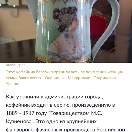
orenburg.ru
Этот кофейник бережно хранили четыре поколения женщин
семьи Завьяловых - Осокиных - Макаровых - Стариковых -
Усенко.
Как уточнили в администрации города,
кофейник входит в серию, произведенную в
1889 - 1917 году "Товариществом М.С.
Кузнецова". Это одно из крупнейших
фарфорово-фаянсовых производств Российской