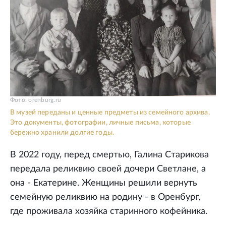
Фото: orenburg.ru
В музей переданы и ценные предметы из семейного архива.
Это документы, фотографии, личные письма, которые
бережно хранили долгие годы.
В 2022 году, перед смертью, Галина Старикова
передала реликвию своей дочери Светлане, а
она - Екатерине. Женщины решили вернуть
семейную реликвию на родину - в Оренбург,
где проживала хозяйка старинного кофейника.