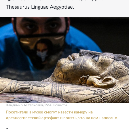
Thesaurus Linguae Aegyptiae.
Владимир Астапкович/РИА Новости
Посетители в музее смогут навести камеру на
древнеегипетский артефакт и понять, что на нем написано.