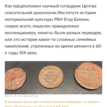
Как предположил научный сотрудник Центра
спасательной археологии Института истории
материальной культуры РАН Егор Блохин,
скорее всего, кошелек принадлежал
коллекционеру, монеты были разных периодов,
или это история каких-то сложных семейных
накоплений, утраченных во время ремонта в 60-
е годы XIX века.
Фото: vk.com/АрхеоКод
В кошельке было шесть монет разных периодов - от времен
Анны Иоанновны до 50-х годов XIX века.