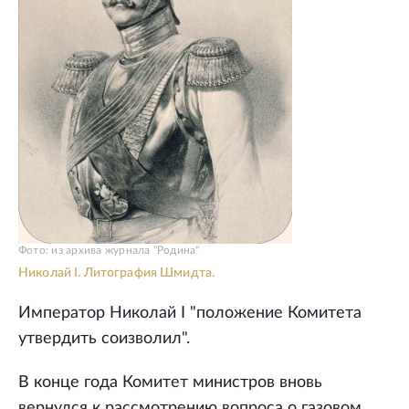
Фото: из архива журнала "Родина"
Николай I. Литография Шмидта.
Император Николай I "положение Комитета
утвердить соизволил".
В конце года Комитет министров вновь
вернулся к рассмотрению вопроса о газовом