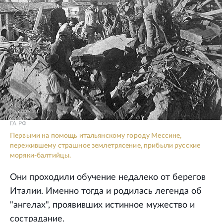
ГА РФ
Первыми на помощь итальянскому городу Мессине,
пережившему страшное землетрясение, прибыли русские
моряки-балтийцы.
Они проходили обучение недалеко от берегов
Италии. Именно тогда и родилась легенда об
"ангелах", проявивших истинное мужество и
сострадание.