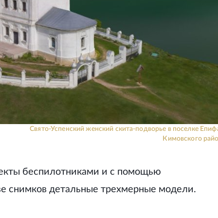
Свято-Успенский женский скита-подворье в поселке Епиф
Кимовского райо
бъекты беспилотниками и с помощью
ве снимков детальные трехмерные модели.