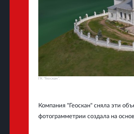
ГК "Геоскан".
Компания "Геоскан" сняла эти о
фотограмметрии создала на осно