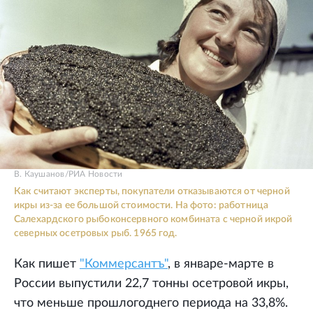
В. Каушанов/РИА Новости
Как считают эксперты, покупатели отказываются от черной
икры из-за ее большой стоимости. На фото: работница
Салехардского рыбоконсервного комбината с черной икрой
северных осетровых рыб. 1965 год.
Как пишет
"Коммерсантъ"
, в январе-марте в
России выпустили 22,7 тонны осетровой икры,
что меньше прошлогоднего периода на 33,8%.