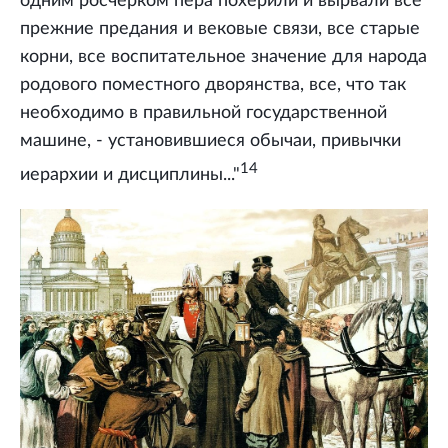
одним росчерком пера похерили и вырвали все
прежние предания и вековые связи, все старые
корни, все воспитательное значение для народа
родового поместного дворянства, все, что так
необходимо в правильной государственной
машине, - установившиеся обычаи, привычки
14
иерархии и дисциплины..."