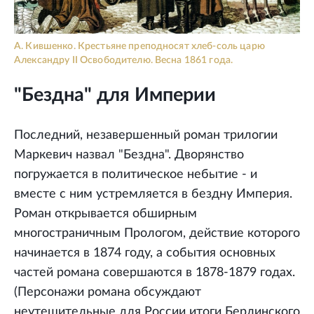
А. Кившенко. Крестьяне преподносят хлеб-соль царю
Александру II Освободителю. Весна 1861 года.
"Бездна" для Империи
Последний, незавершенный роман трилогии
Маркевич назвал "Бездна". Дворянство
погружается в политическое небытие - и
вместе с ним устремляется в бездну Империя.
Роман открывается обширным
многостраничным Прологом, действие которого
начинается в 1874 году, а события основных
частей романа совершаются в 1878-1879 годах.
(Персонажи романа обсуждают
неутешительные для России итоги Берлинского