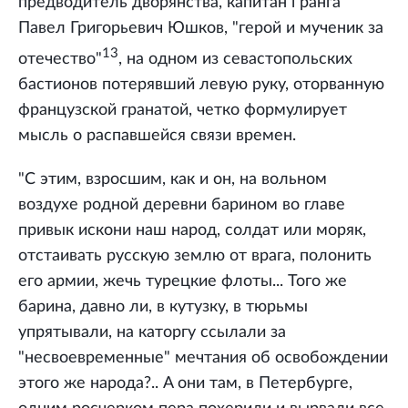
предводитель дворянства, капитан l ранга
Павел Григорьевич Юшков, "герой и мученик за
13
отечество"
, на одном из севастопольских
бастионов потерявший левую руку, оторванную
французской гранатой, четко формулирует
мысль о распавшейся связи времен.
"С этим, взросшим, как и он, на вольном
воздухе родной деревни барином во главе
привык искони наш народ, солдат или моряк,
отстаивать русскую землю от врага, полонить
его армии, жечь турецкие флоты... Того же
барина, давно ли, в кутузку, в тюрьмы
упрятывали, на каторгу ссылали за
"несвоевременные" мечтания об освобождении
этого же народа?.. A они там, в Петербурге,