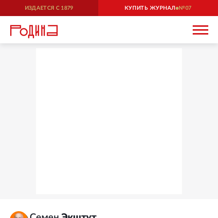
ИЗДАЕТСЯ С
1879
КУПИТЬ ЖУРНАЛ
07
Семен
Экштут