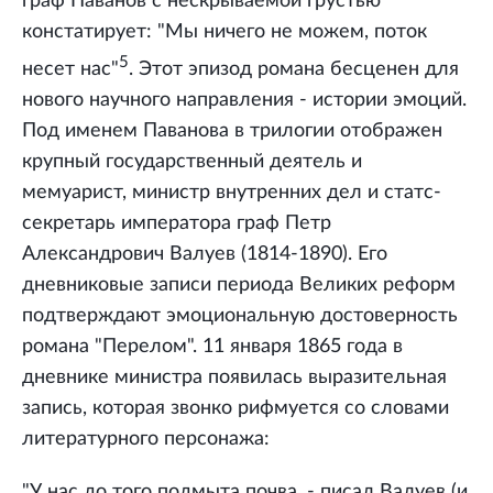
граф Паванов с нескрываемой грустью
констатирует: "Мы ничего не можем, поток
5
несет нас"
. Этот эпизод романа бесценен для
нового научного направления - истории эмоций.
Под именем Паванова в трилогии отображен
крупный государственный деятель и
мемуарист, министр внутренних дел и статс-
секретарь императора граф Петр
Александрович Валуев (1814-1890). Его
дневниковые записи периода Великих реформ
подтверждают эмоциональную достоверность
романа "Перелом". 11 января 1865 года в
дневнике министра появилась выразительная
запись, которая звонко рифмуется со словами
литературного персонажа:
"У нас до того подмыта почва, - писал Валуев (и