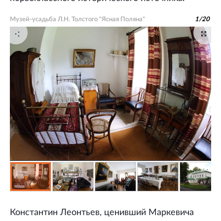
Музей-усадьба Л.Н. Толстого "Ясная Поляна"
1
/
20
Константин Леонтьев, ценивший Маркевича