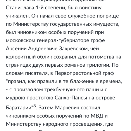
Станислава 1-й степени, был воистину
уникален. Он начал свое служебное поприще
по Министерству государственных имуществ,
был чиновником особых поручений при
московском генерал-губернаторе графе
Арсении Андреевиче Закревском, чей
колоритный облик сохранил для потомства на
страницах двух первых романов трилогии. По
словам писателя, в Первопрестольной граф
"правил, как правили в те блаженные времена,
- с произволом трехбунчужного паши и с
мудрою простотою Санхо-Пансы на острове
8
Баратарии"
. Затем Маркевич состоял
чиновником особых поручений по МВД и
Министерству народного просвещения, где