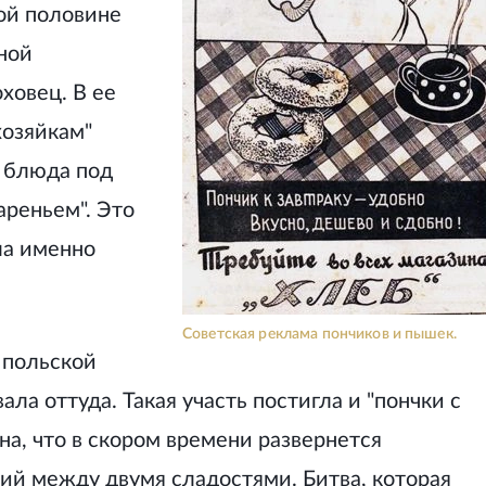
ой половине
ной
ховец. В ее
озяйкам"
 блюда под
ареньем". Это
ла именно
Советская реклама пончиков и пышек.
 польской
ла оттуда. Такая участь постигла и "пончки с
на, что в скором времени развернется
чий между двумя сладостями. Битва, которая