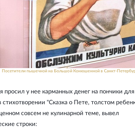
Посетители пышечной на Большой Конюшенной в Санкт-Петербур
 просил у нее карманных денег на пончики для
в стихотворении "Сказка о Пете, толстом ребенк
ященном совсем не кулинарной теме, вывел
ские строки: