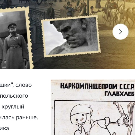
шки", слово
 польского
- круглый
илась раньше.
ика