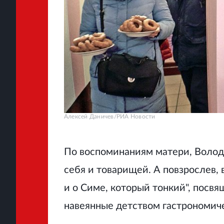
Алексей Даничев/РИА Новости
По воспоминаниям матери, Володя
себя и товарищей. А повзрослев, 
и о Симе, который тонкий", посв
навеянные детством гастрономиче