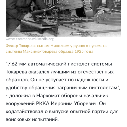
Фото: commons.wikimedia.org
Федор Токарев с сыном Николаем у ручного пулемета
системы Максима-Токарева образца 1925 года
"7,62-мм автоматический пистолет системы
Токарева оказался лучшим из отечественных
образцов. Он не уступает по надежности и
удобству обращения заграничным пистолетам",
- доложил в Наркомат обороны начальник
вооружений РККА Иероним Уборевич. Он
ходатайствовал о выпуске опытной партии для
войсковых испытаний.