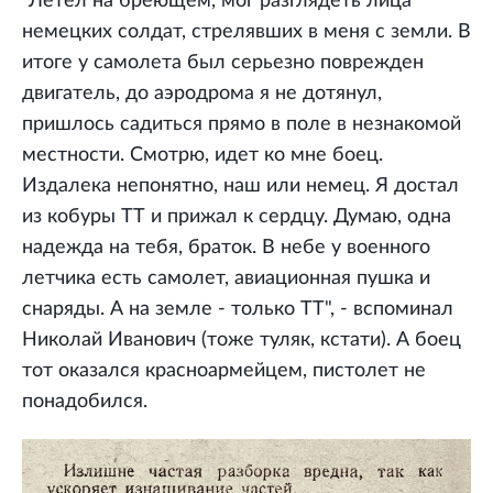
"Летел на бреющем, мог разглядеть лица
немецких солдат, стрелявших в меня с земли. В
итоге у самолета был серьезно поврежден
двигатель, до аэродрома я не дотянул,
пришлось садиться прямо в поле в незнакомой
местности. Смотрю, идет ко мне боец.
Издалека непонятно, наш или немец. Я достал
из кобуры ТТ и прижал к сердцу. Думаю, одна
надежда на тебя, браток. В небе у военного
летчика есть самолет, авиационная пушка и
снаряды. А на земле - только ТТ", - вспоминал
Николай Иванович (тоже туляк, кстати). А боец
тот оказался красноармейцем, пистолет не
понадобился.