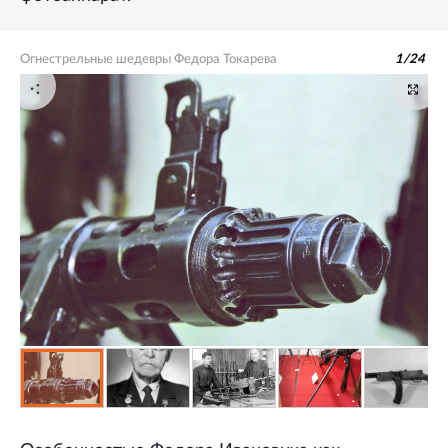
Огнестрельные шедевры Федора Токарева
1
/
24