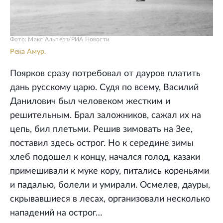
Фото: Макс Альперт/РИА Новости
Река Амур.
Поярков сразу потребовал от дауров платить
дань русскому царю. Судя по всему, Василий
Данилович был человеком жестким и
решительным. Брал заложников, сажал их на
цепь, бил плетьми. Решив зимовать на Зее,
поставил здесь острог. Но к середине зимы
хлеб подошел к концу, начался голод, казаки
примешивали к муке кору, питались кореньями
и падалью, болели и умирали. Осмелев, дауры,
скрывавшиеся в лесах, организовали несколько
нападений на острог…