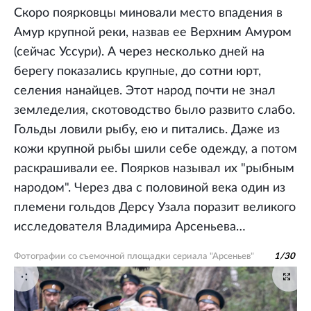
Скоро поярковцы миновали место впадения в
Амур крупной реки, назвав ее Верхним Амуром
(сейчас Уссури). А через несколько дней на
берегу показались крупные, до сотни юрт,
селения нанайцев. Этот народ почти не знал
земледелия, скотоводство было развито слабо.
Гольды ловили рыбу, ею и питались. Даже из
кожи крупной рыбы шили себе одежду, а потом
раскрашивали ее. Поярков называл их "рыбным
народом". Через два с половиной века один из
племени гольдов Дерсу Узала поразит великого
исследователя Владимира Арсеньева…
Фотографии со съемочной площадки сериала "Арсеньев"
1
/
30