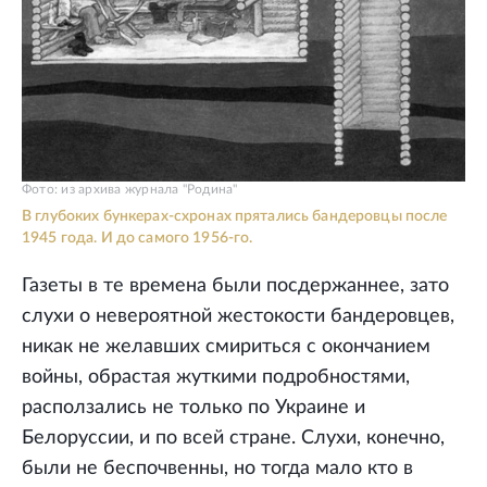
Фото: из архива журнала "Родина"
В глубоких бункерах-схронах прятались бандеровцы после
1945 года. И до самого 1956-го.
Газеты в те времена были посдержаннее, зато
слухи о невероятной жестокости бандеровцев,
никак не желавших смириться с окончанием
войны, обрастая жуткими подробностями,
расползались не только по Украине и
Белоруссии, и по всей стране. Слухи, конечно,
были не беспочвенны, но тогда мало кто в