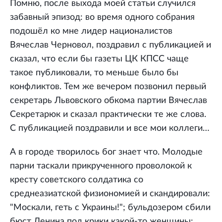
Помню, после выхода моей статьи случился
забавный эпизод: во время одного собрания
подошёл ко мне лидер националистов
Вячеслав Черновол, поздравил с публикацией и
сказал, что если бы газеты ЦК КПСС чаще
такое публиковали, то меньше было бы
конфликтов. Тем же вечером позвонил первый
секретарь Львовского обкома партии Вячеслав
Секретарюк и сказал практически те же слова.
С публикацией поздравили и все мои коллеги…
А в городе творилось бог знает что. Молодые
парни таскали прикрученного проволокой к
кресту советского солдатика со
среднеазиатской физиономией и скандировали:
"Москали, геть с Украины!"; бульдозером сбили
бюст Ленина под крики какой-то женщины: