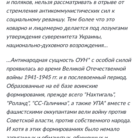
и поляков, нельзя рассматривать в отрыве от
стремления антикоммунистических сил к
социальному реваншу. Тем более что это
коварно и лицемерно делается под лозунгами
утверждения суверенитета Украины,
национально-духовного возрождения…
…Антинародная сущность ОУН* с особой силой
проявилась во время Великой Отечественной
войны 1941-1945 гг. и в послевоенный период.
Образованные на её базе воинские
формирования, прежде всего "Нахтигаль",
"Роланд", "СС-Галичина", а также УПА* вместе с
фашистскими оккупантами вели войну против
Советской власти, против собственного народа.
И хотя в этих формированиях было немало
запуганных и обманутых, обиженных и