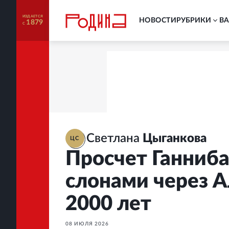
ИЗДАЕТСЯ
НОВОСТИ
РУБРИКИ
В
1879
С
Светлана
Цыганкова
ЦС
Просчет Ганниба
слонами через А
2000 лет
08 ИЮЛЯ 2026