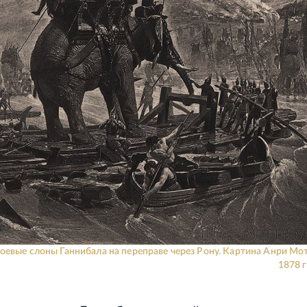
оевые слоны Ганнибала на переправе через Рону. Картина Анри Мот
1878 г