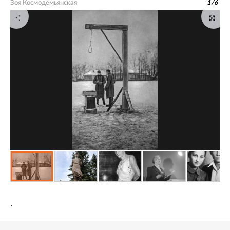
Зоя Космодемьянская
1
/
6
.