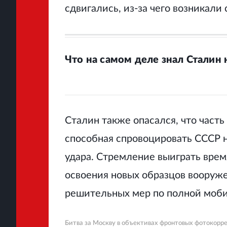
сдвигались, из‑за чего возникали
Что на самом деле знал Сталин
Сталин также опасался, что част
способная спровоцировать СССР н
удара. Стремление выиграть врем
освоения новых образцов вооруже
решительных мер по полной моби
Битва за Москву в объективах фронтовых фотокорре