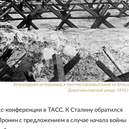
Заграждения из баррикад и противотанковых ежей на Боль
Дорогомиловской улице. 1941 г
сс-конференции в ТАСС. К Сталину обратился
ронин с предложением в случае начала войны