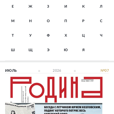
Е
Ж
З
И
К
Л
М
Н
О
П
Р
С
Т
У
Ф
Х
Ц
Ч
Ш
Щ
Э
Ю
Я
ИЮЛЬ
2026
№07