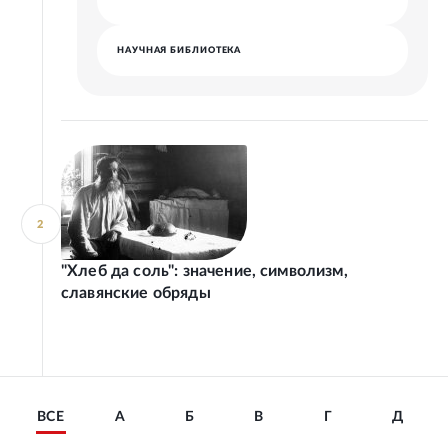
НАУЧНАЯ БИБЛИОТЕКА
2
"Хлеб да соль": значение, символизм,
славянские обряды
ВСЕ
А
Б
В
Г
Д