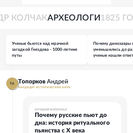
НДР КОЛЧАК
АРХЕОЛОГИ
1825 
Ученые бьются над мрачной
Почему динозавры 
загадкой Гнездова - 1000-летние
уменьшились до ра
путы
ученые нашли отве
Топорков
Андрей
ТА
КАНДИДАТ ИСТОРИЧЕСКИХ НАУК
ЛУЧШИЙ МАТЕРИАЛ
Почему русские пьют до
дна: история ритуального
пьянства с X века