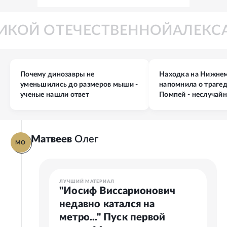
ЕЛИКОЙ ОТЕЧЕСТВЕННОЙ
АЛЕК
Почему динозавры не
Находка на Нижне
уменьшились до размеров мыши -
напомнила о траге
ученые нашли ответ
Помпей - неслучай
Матвеев
Олег
МО
ЛУЧШИЙ МАТЕРИАЛ
"Иосиф Виссарионович
недавно катался на
метро..." Пуск первой