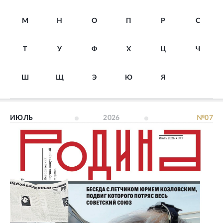
М
Н
О
П
Р
С
Т
У
Ф
Х
Ц
Ч
Ш
Щ
Э
Ю
Я
ИЮЛЬ
2026
№07