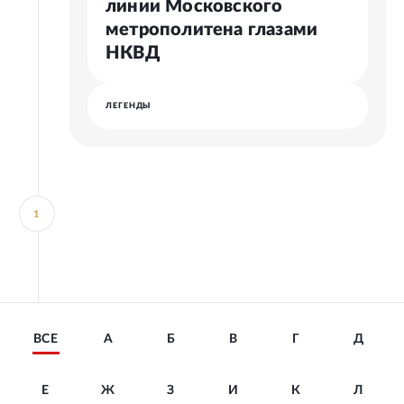
линии Московского
метрополитена глазами
НКВД
ЛЕГЕНДЫ
1
ВСЕ
А
Б
В
Г
Д
Е
Ж
З
И
К
Л