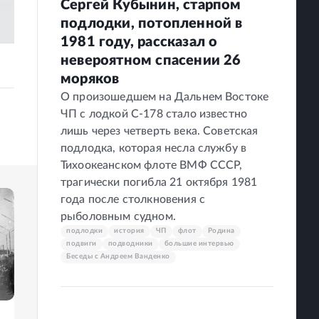
Сергей Кубынин, старпом
подлодки, потопленной в
1981 году, рассказал о
невероятном спасении 26
моряков
О произошедшем на Дальнем Востоке
ЧП с лодкой С-178 стало известно
лишь через четверть века. Советская
подлодка, которая несла службу в
Тихоокеанском флоте ВМФ СССР,
трагически погибла 21 октября 1981
года после столкновения с
рыболовным судном.
подлодки
история
ЧП
флот
Родина
подвиги
подводники
большие интервью
Беседы с Андреем Ванденко