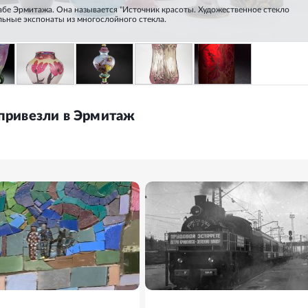
абе Эрмитажа. Она называется "Источник красоты. Художественное стекло
ельные экспонаты из многослойного стекла.
привезли в Эрмитаж
ФОТО
15
ФОТО