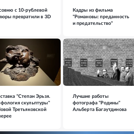
совню с 10-рублевой
Кадры из фильма
пюры превратили в 3D
"Романовы: преданность
и предательство"
ФОТО
17
ФОТО
ставка "Степан Эрьзя.
Лучшие работы
фология скульптуры"
фотографа "Родины"
Новой Третьяковской
Альберта Багаутдинова
лерее