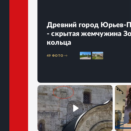
Древний город Юрьев-
- скрытая жемчужина З
кольца
49
ФОТО
ВИДЕО
22