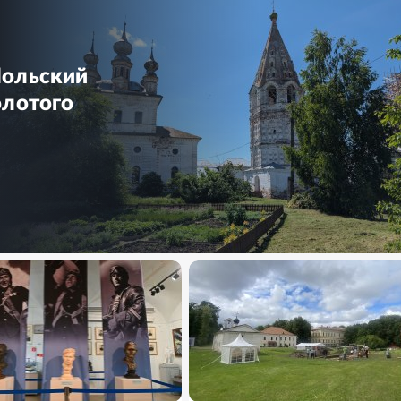
Польский
олотого
ФОТО
15
ФОТО