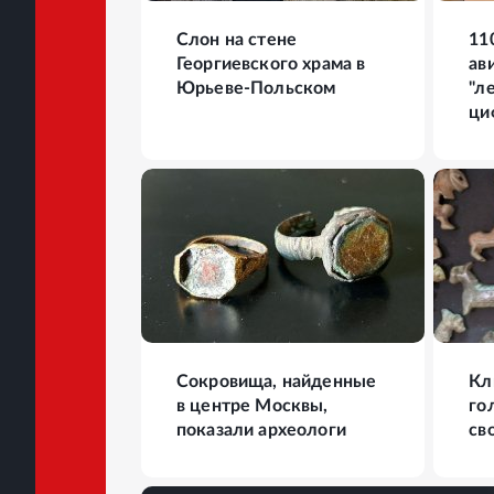
Слон на стене
11
Георгиевского храма в
ав
Юрьеве-Польском
"л
ци
17
ФОТО
19
Сокровища, найденные
Кл
в центре Москвы,
го
показали археологи
св