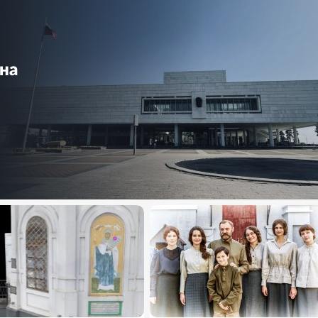
на
ОТО
9
ФОТО