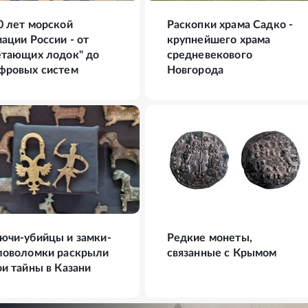
0 лет морской
Раскопки храма Садко -
иации России - от
крупнейшего храма
етающих лодок" до
средневекового
фровых систем
Новгорода
ФОТО
11
ФОТО
ючи-убийцы и замки-
Редкие монеты,
ловоломки раскрыли
связанные с Крымом
ои тайны в Казани