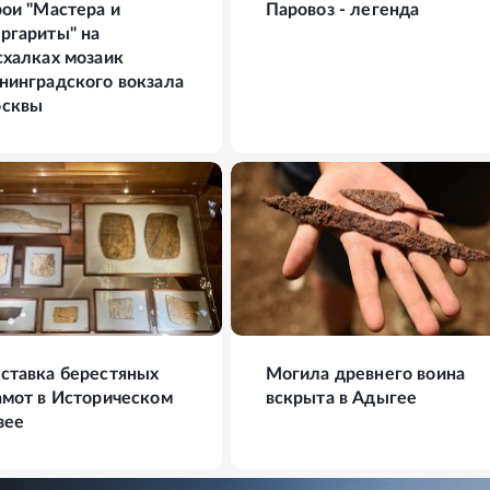
рои "Мастера и
Паровоз - легенда
ргариты" на
схалках мозаик
нинградского вокзала
сквы
ФОТО
10
ФОТО
ставка берестяных
Могила древнего воина
амот в Историческом
вскрыта в Адыгее
зее