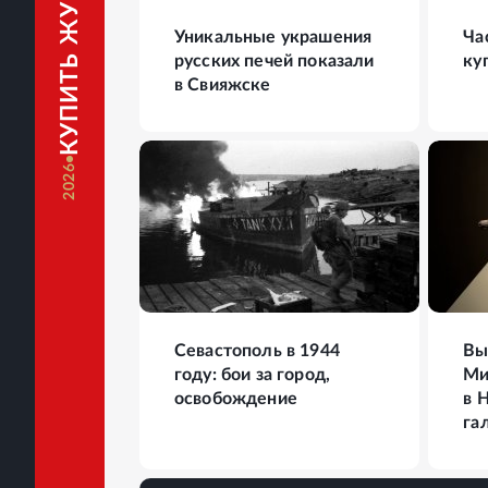
КУПИТЬ ЖУРНАЛ
Уникальные украшения
Ча
русских печей показали
ку
в Свияжске
2026
41
ФОТО
24
Севастополь в 1944
Вы
году: бои за город,
Ми
освобождение
в 
га