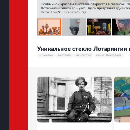
Необычной красоты выставка откроется в главном шт
Лотарингии эпохи ар-нуво". Здесь представят удивит
Фото: t.me/kulturapeterburga
Уникальное стекло Лотарингии 
Эрмитаж
выставки
искусство
Санкт-Петербург
25
ФОТО
13