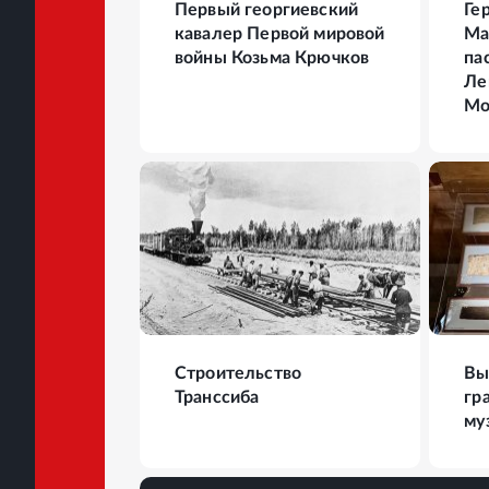
Первый георгиевский
Ге
кавалер Первой мировой
Ма
войны Козьма Крючков
па
Ле
Мо
16
ФОТО
21
Строительство
Вы
Транссиба
гр
му