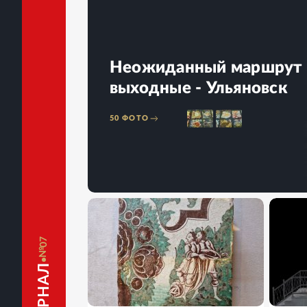
Неожиданный маршрут 
выходные - Ульяновск
50
ФОТО
07
19
ФОТО
9
Ф