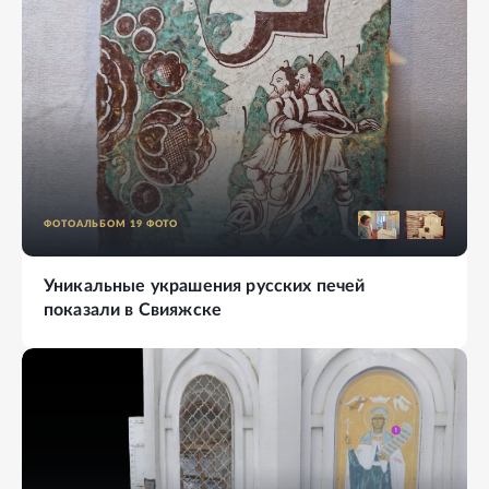
ФОТОАЛЬБОМ
19
ФОТО
Уникальные украшения русских печей
показали в Свияжске