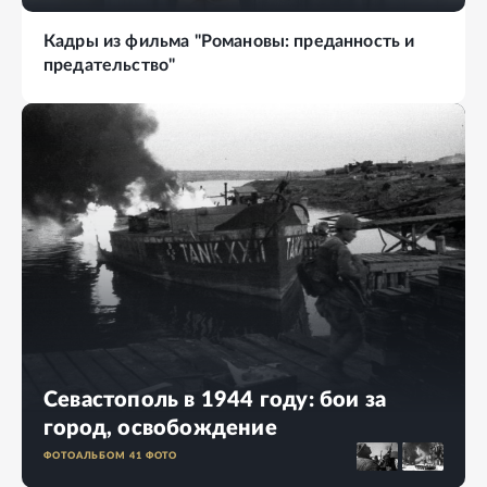
Кадры из фильма "Романовы: преданность и
предательство"
Севастополь в 1944 году: бои за
город, освобождение
ФОТОАЛЬБОМ
41
ФОТО