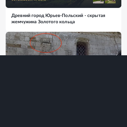
Древний город Юрьев-Польский - скрытая
жемчужина Золотого кольца
ВИДЕО
Слон на стене Георгиевского храма в Юрьеве-
Польском