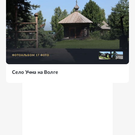
ФОТОАЛЬБОМ
17
ФОТО
Село Учма на Волге