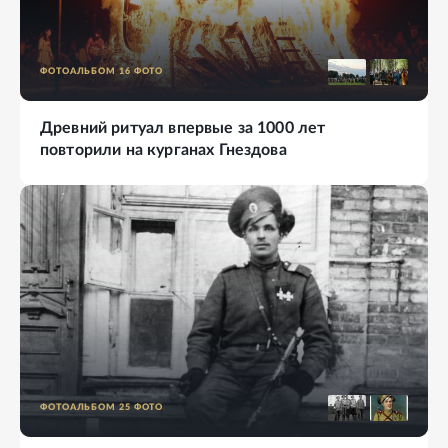
ФОТОАЛЬБОМ
16
ФОТО
Древний ритуал впервые за 1000 лет
повторили на курганах Гнездова
ФОТОАЛЬБОМ
25
ФОТО