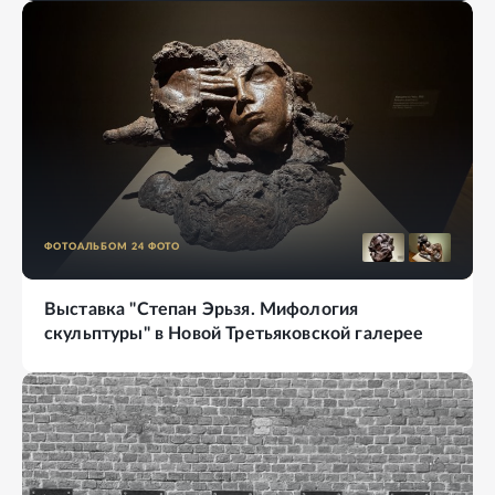
ФОТОАЛЬБОМ
24
ФОТО
Выставка "Степан Эрьзя. Мифология
скульптуры" в Новой Третьяковской галерее