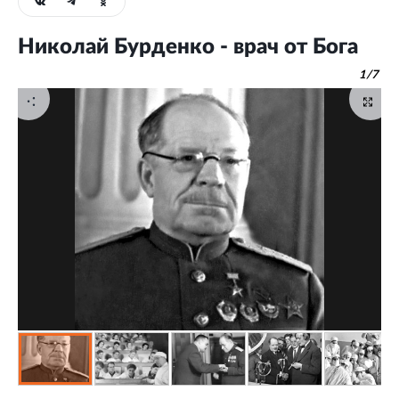
Николай Бурденко - врач от Бога
1
/
7