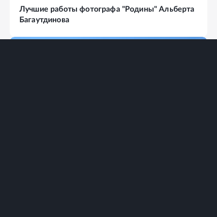
Лучшие работы фотографа "Родины" Альберта
Багаутдинова
ФОТОАЛЬБОМ
49
ФОТО
Древний город Юрьев-Польский - скрытая
жемчужина Золотого кольца