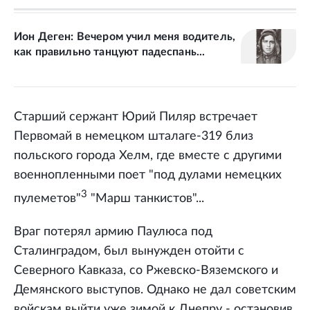
Ион Деген: Вечером учил меня водитель,
как правильно танцуют падеспань...
Старший сержант Юрий Пиляр встречает
Первомай в немецком шталаге-319 близ
польского города Хелм, где вместе с другими
военнопленными поет "под дулами немецких
3
пулеметов"
"Марш танкистов"...
Враг потерял армию Паулюса под
Сталинградом, был вынужден отойти с
Северного Кавказа, со Ржевско-Вяземского и
Демянского выступов. Однако не дал советским
войскам выйти уже зимой к Днепру - остановив